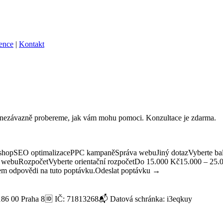
ence
|
Kontakt
 a nezávazně probereme, jak vám mohu pomoci. Konzultace je zdarma.
uE-shopSEO optimalizacePPC kampaněSpráva webuJiný dotazVybert
ebuRozpočetVyberte orientační rozpočetDo 15.000 Kč15.000 – 25.00
em odpovědi na tuto poptávku.Odeslat poptávku →
86 00 Praha 8🆔 IČ: 71813268📬 Datová schránka: i3eqkuy