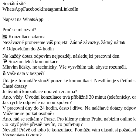
Sociální sítě
WhatsAppFacebookInstagramLinkedIn
Napsat na WhatsApp →
Proč se mi ozvat?
🆓 Konzultace zdarma
Nezávazně probereme váš projekt. Žádné závazky, žádný nátlak.
⚡ Odpovídám do 24 hodin
Na každý dotaz odpovím nejpozději následující pracovní den.
💬 Srozumitelná komunikace
Mluvím lidsky, ne technicky. Vše vysvětlím tak, abyste rozuměli.
🔒 Vaše data v bezpečí
Údaje z formuláře slouží pouze ke komunikaci. Nesdílím je s třetími s
Časté dotazy
Je úvodní konzultace opravdu zdarma?
Ano, vždy. Úvodní konzultace trvá přibližně 30 minut (telefonicky, o
Jak rychle odpovíte na mou zprávu?
V pracovní dny do 24 hodin, často i dříve. Na naléhavé dotazy odpov
Můžeme se potkat osobně?
Ano, rád se setkám v Praze. Pro klienty mimo Prahu nabízím online k
Co když ještě přesně nevím, co potřebuji?
Nevadí! Právě od toho je konzultace. Pomůžu vám ujasnit si požadavky
Vystavujete fakturu?