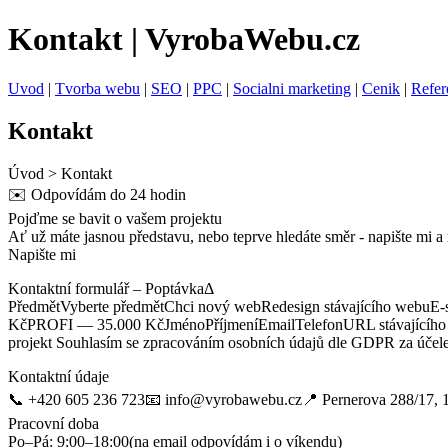
Kontakt | VyrobaWebu.cz
Uvod
|
Tvorba webu
|
SEO
|
PPC
|
Socialni marketing
|
Cenik
|
Refer
Kontakt
Úvod > Kontakt
✉️ Odpovídám do 24 hodin
Pojďme se bavit o vašem projektu
Ať už máte jasnou představu, nebo teprve hledáte směr - napište mi
Napište mi
Kontaktní formulář – PoptávkaΔ
PředmětVyberte předmětChci nový webRedesign stávajícího web
KčPROFI — 35.000 KčJménoPříjmeníEmailTelefonURL stávajícího w
projekt Souhlasím se zpracováním osobních údajů dle GDPR za účel
Kontaktní údaje
📞 +420 605 236 723📧 info@vyrobawebu.cz📍 Pernerova 288/17, 1
Pracovní doba
Po–Pá: 9:00–18:00(na email odpovídám i o víkendu)