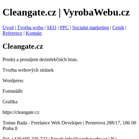
Cleangate.cz | VyrobaWebu.cz
Uvod
|
Tvorba webu
|
SEO
|
PPC
|
Socialni marketing
|
Cenik
|
Reference
|
Kontakt
Cleangate.cz
Prodej a pronájem dezinfekčních bran.
Tvorba webových stránek
Wordpress
Formuláře
Grafika
https://cleangate.cz
Tomas Bada - Freelance Web Developer | Pernerova 288/17, 186 00
Praha 8
Tel: +420 605 236 723 | Email: info@vyrobawebu.cz | IC: