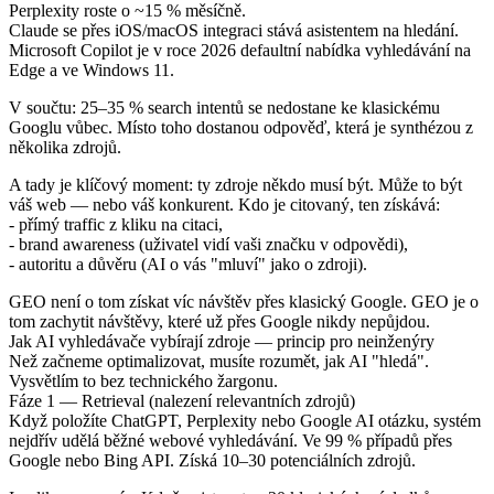
Perplexity roste o ~15 % měsíčně.
Claude se přes iOS/macOS integraci stává asistentem na hledání.
Microsoft Copilot je v roce 2026 defaultní nabídka vyhledávání na
Edge a ve Windows 11.
V součtu: 25–35 % search intentů se nedostane ke klasickému
Googlu vůbec. Místo toho dostanou odpověď, která je synthézou z
několika zdrojů.
A tady je klíčový moment: ty zdroje někdo musí být. Může to být
váš web — nebo váš konkurent. Kdo je citovaný, ten získává:
- přímý traffic z kliku na citaci,
- brand awareness (uživatel vidí vaši značku v odpovědi),
- autoritu a důvěru (AI o vás "mluví" jako o zdroji).
GEO není o tom získat víc návštěv přes klasický Google. GEO je o
tom zachytit návštěvy, které už přes Google nikdy nepůjdou.
Jak AI vyhledávače vybírají zdroje — princip pro neinženýry
Než začneme optimalizovat, musíte rozumět, jak AI "hledá".
Vysvětlím to bez technického žargonu.
Fáze 1 — Retrieval (nalezení relevantních zdrojů)
Když položíte ChatGPT, Perplexity nebo Google AI otázku, systém
nejdřív udělá běžné webové vyhledávání. Ve 99 % případů přes
Google nebo Bing API. Získá 10–30 potenciálních zdrojů.