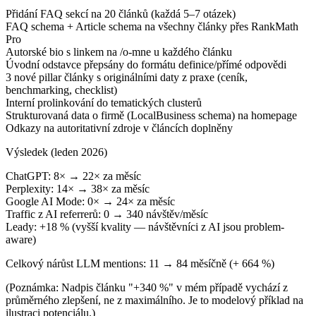
Přidání FAQ sekcí na 20 článků (každá 5–7 otázek)
FAQ schema + Article schema na všechny články přes RankMath
Pro
Autorské bio s linkem na /o-mne u každého článku
Úvodní odstavce přepsány do formátu definice/přímé odpovědi
3 nové pillar články s originálními daty z praxe (ceník,
benchmarking, checklist)
Interní prolinkování do tematických clusterů
Strukturovaná data o firmě (LocalBusiness schema) na homepage
Odkazy na autoritativní zdroje v článcích doplněny
Výsledek (leden 2026)
ChatGPT: 8× → 22× za měsíc
Perplexity: 14× → 38× za měsíc
Google AI Mode: 0× → 24× za měsíc
Traffic z AI referrerů: 0 → 340 návštěv/měsíc
Leady: +18 % (vyšší kvality — návštěvníci z AI jsou problem-
aware)
Celkový nárůst LLM mentions: 11 → 84 měsíčně (+ 664 %)
(Poznámka: Nadpis článku "+340 %" v mém případě vychází z
průměrného zlepšení, ne z maximálního. Je to modelový příklad na
ilustraci potenciálu.)