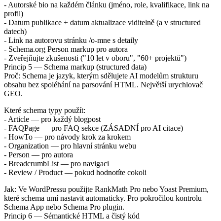
- Autorské bio na každém článku (jméno, role, kvalifikace, link na
profil)
- Datum publikace + datum aktualizace viditelně (a v structured
datech)
- Link na autorovu stránku /o-mne s detaily
- Schema.org Person markup pro autora
- Zveřejňujte zkušenosti ("10 let v oboru", "60+ projektů")
Princip 5 — Schema markup (structured data)
Proč: Schema je jazyk, kterým sdělujete AI modelům strukturu
obsahu bez spoléhání na parsování HTML. Největší urychlovač
GEO.
Které schema typy použít:
- Article — pro každý blogpost
- FAQPage — pro FAQ sekce (ZÁSADNÍ pro AI citace)
- HowTo — pro návody krok za krokem
- Organization — pro hlavní stránku webu
- Person — pro autora
- BreadcrumbList — pro navigaci
- Review / Product — pokud hodnotíte cokoli
Jak: Ve WordPressu použijte RankMath Pro nebo Yoast Premium,
které schema umí nastavit automaticky. Pro pokročilou kontrolu
Schema App nebo Schema Pro plugin.
Princip 6 — Sémantické HTML a čistý kód