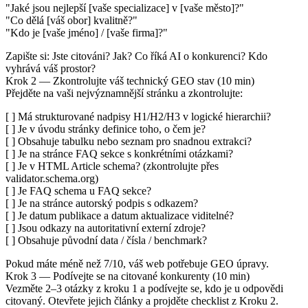
"Jaké jsou nejlepší [vaše specializace] v [vaše město]?"
"Co dělá [váš obor] kvalitně?"
"Kdo je [vaše jméno] / [vaše firma]?"
Zapište si: Jste citováni? Jak? Co říká AI o konkurenci? Kdo
vyhrává váš prostor?
Krok 2 — Zkontrolujte váš technický GEO stav (10 min)
Přejděte na vaši nejvýznamnější stránku a zkontrolujte:
[ ] Má strukturované nadpisy H1/H2/H3 v logické hierarchii?
[ ] Je v úvodu stránky definice toho, o čem je?
[ ] Obsahuje tabulku nebo seznam pro snadnou extrakci?
[ ] Je na stránce FAQ sekce s konkrétními otázkami?
[ ] Je v HTML Article schema? (zkontrolujte přes
validator.schema.org)
[ ] Je FAQ schema u FAQ sekce?
[ ] Je na stránce autorský podpis s odkazem?
[ ] Je datum publikace a datum aktualizace viditelné?
[ ] Jsou odkazy na autoritativní externí zdroje?
[ ] Obsahuje původní data / čísla / benchmark?
Pokud máte méně než 7/10, váš web potřebuje GEO úpravy.
Krok 3 — Podívejte se na citované konkurenty (10 min)
Vezměte 2–3 otázky z kroku 1 a podívejte se, kdo je u odpovědi
citovaný. Otevřete jejich články a projděte checklist z Kroku 2.