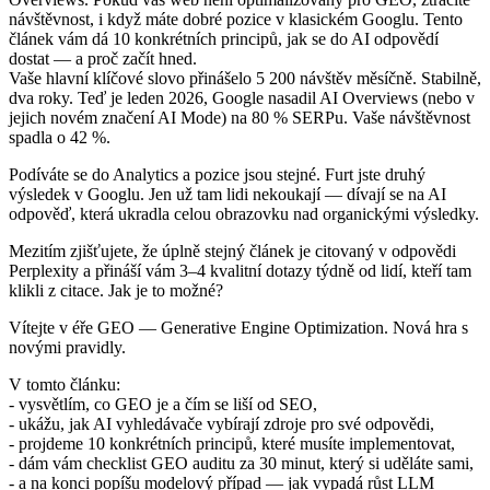
návštěvnost, i když máte dobré pozice v klasickém Googlu. Tento
článek vám dá 10 konkrétních principů, jak se do AI odpovědí
dostat — a proč začít hned.
Vaše hlavní klíčové slovo přinášelo 5 200 návštěv měsíčně. Stabilně,
dva roky. Teď je leden 2026, Google nasadil AI Overviews (nebo v
jejich novém značení AI Mode) na 80 % SERPu. Vaše návštěvnost
spadla o 42 %.
Podíváte se do Analytics a pozice jsou stejné. Furt jste druhý
výsledek v Googlu. Jen už tam lidi nekoukají — dívají se na AI
odpověď, která ukradla celou obrazovku nad organickými výsledky.
Mezitím zjišťujete, že úplně stejný článek je citovaný v odpovědi
Perplexity a přináší vám 3–4 kvalitní dotazy týdně od lidí, kteří tam
klikli z citace. Jak je to možné?
Vítejte v éře GEO — Generative Engine Optimization. Nová hra s
novými pravidly.
V tomto článku:
- vysvětlím, co GEO je a čím se liší od SEO,
- ukážu, jak AI vyhledávače vybírají zdroje pro své odpovědi,
- projdeme 10 konkrétních principů, které musíte implementovat,
- dám vám checklist GEO auditu za 30 minut, který si uděláte sami,
- a na konci popíšu modelový případ — jak vypadá růst LLM