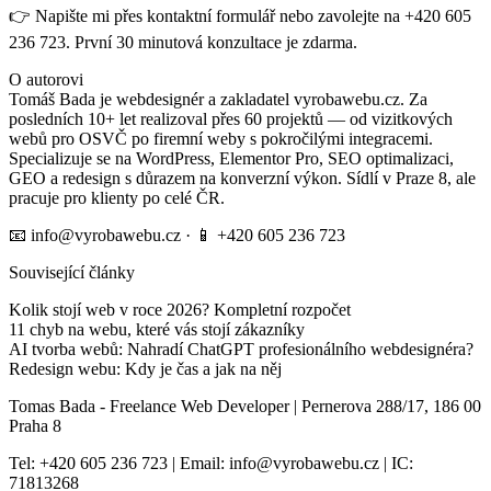
👉 Napište mi přes kontaktní formulář nebo zavolejte na +420 605
236 723. První 30 minutová konzultace je zdarma.
O autorovi
Tomáš Bada je webdesignér a zakladatel vyrobawebu.cz. Za
posledních 10+ let realizoval přes 60 projektů — od vizitkových
webů pro OSVČ po firemní weby s pokročilými integracemi.
Specializuje se na WordPress, Elementor Pro, SEO optimalizaci,
GEO a redesign s důrazem na konverzní výkon. Sídlí v Praze 8, ale
pracuje pro klienty po celé ČR.
📧 info@vyrobawebu.cz · 📱 +420 605 236 723
Související články
Kolik stojí web v roce 2026? Kompletní rozpočet
11 chyb na webu, které vás stojí zákazníky
AI tvorba webů: Nahradí ChatGPT profesionálního webdesignéra?
Redesign webu: Kdy je čas a jak na něj
Tomas Bada - Freelance Web Developer | Pernerova 288/17, 186 00
Praha 8
Tel: +420 605 236 723 | Email: info@vyrobawebu.cz | IC:
71813268