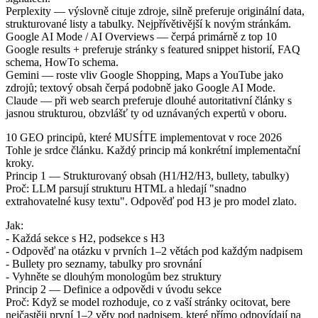
Perplexity — výslovně cituje zdroje, silně preferuje originální data,
strukturované listy a tabulky. Nejpřívětivější k novým stránkám.
Google AI Mode / AI Overviews — čerpá primárně z top 10
Google results + preferuje stránky s featured snippet historií, FAQ
schema, HowTo schema.
Gemini — roste vliv Google Shopping, Maps a YouTube jako
zdrojů; textový obsah čerpá podobně jako Google AI Mode.
Claude — při web search preferuje dlouhé autoritativní články s
jasnou strukturou, obzvlášť ty od uznávaných expertů v oboru.
10 GEO principů, které MUSÍTE implementovat v roce 2026
Tohle je srdce článku. Každý princip má konkrétní implementační
kroky.
Princip 1 — Strukturovaný obsah (H1/H2/H3, bullety, tabulky)
Proč: LLM parsují strukturu HTML a hledají "snadno
extrahovatelné kusy textu". Odpověď pod H3 je pro model zlato.
Jak:
- Každá sekce s H2, podsekce s H3
- Odpověď na otázku v prvních 1–2 větách pod každým nadpisem
- Bullety pro seznamy, tabulky pro srovnání
- Vyhněte se dlouhým monologům bez struktury
Princip 2 — Definice a odpovědi v úvodu sekce
Proč: Když se model rozhoduje, co z vaší stránky ocitovat, bere
nejčastěji první 1–2 věty pod nadpisem, které přímo odpovídají na