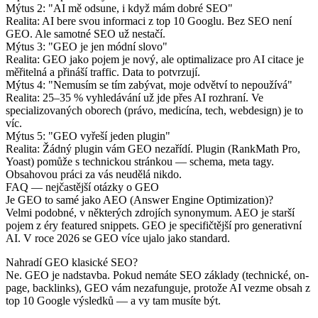
Mýtus 2: "AI mě odsune, i když mám dobré SEO"
Realita: AI bere svou informaci z top 10 Googlu. Bez SEO není
GEO. Ale samotné SEO už nestačí.
Mýtus 3: "GEO je jen módní slovo"
Realita: GEO jako pojem je nový, ale optimalizace pro AI citace je
měřitelná a přináší traffic. Data to potvrzují.
Mýtus 4: "Nemusím se tím zabývat, moje odvětví to nepoužívá"
Realita: 25–35 % vyhledávání už jde přes AI rozhraní. Ve
specializovaných oborech (právo, medicína, tech, webdesign) je to
víc.
Mýtus 5: "GEO vyřeší jeden plugin"
Realita: Žádný plugin vám GEO nezařídí. Plugin (RankMath Pro,
Yoast) pomůže s technickou stránkou — schema, meta tagy.
Obsahovou práci za vás neudělá nikdo.
FAQ — nejčastější otázky o GEO
Je GEO to samé jako AEO (Answer Engine Optimization)?
Velmi podobné, v některých zdrojích synonymum. AEO je starší
pojem z éry featured snippets. GEO je specifičtější pro generativní
AI. V roce 2026 se GEO více ujalo jako standard.
Nahradí GEO klasické SEO?
Ne. GEO je nadstavba. Pokud nemáte SEO základy (technické, on-
page, backlinks), GEO vám nezafunguje, protože AI vezme obsah z
top 10 Google výsledků — a vy tam musíte být.