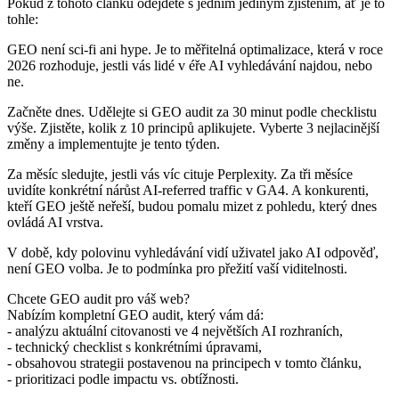
Pokud z tohoto článku odejdete s jedním jediným zjištěním, ať je to
tohle:
GEO není sci-fi ani hype. Je to měřitelná optimalizace, která v roce
2026 rozhoduje, jestli vás lidé v éře AI vyhledávání najdou, nebo
ne.
Začněte dnes. Udělejte si GEO audit za 30 minut podle checklistu
výše. Zjistěte, kolik z 10 principů aplikujete. Vyberte 3 nejlacinější
změny a implementujte je tento týden.
Za měsíc sledujte, jestli vás víc cituje Perplexity. Za tři měsíce
uvidíte konkrétní nárůst AI-referred traffic v GA4. A konkurenti,
kteří GEO ještě neřeší, budou pomalu mizet z pohledu, který dnes
ovládá AI vrstva.
V době, kdy polovinu vyhledávání vidí uživatel jako AI odpověď,
není GEO volba. Je to podmínka pro přežití vaší viditelnosti.
Chcete GEO audit pro váš web?
Nabízím kompletní GEO audit, který vám dá:
- analýzu aktuální citovanosti ve 4 největších AI rozhraních,
- technický checklist s konkrétními úpravami,
- obsahovou strategii postavenou na principech v tomto článku,
- prioritizaci podle impactu vs. obtížnosti.