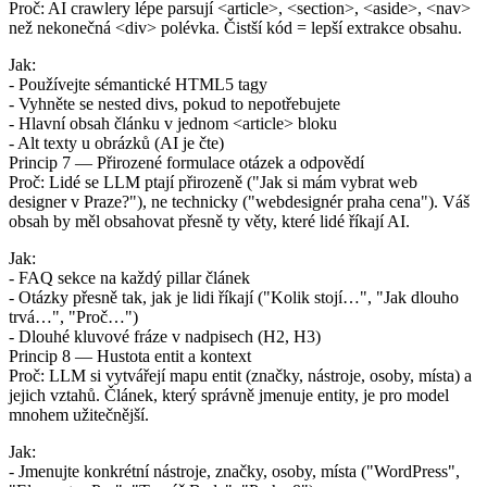
Proč: AI crawlery lépe parsují <article>, <section>, <aside>, <nav>
než nekonečná <div> polévka. Čistší kód = lepší extrakce obsahu.
Jak:
- Používejte sémantické HTML5 tagy
- Vyhněte se nested divs, pokud to nepotřebujete
- Hlavní obsah článku v jednom <article> bloku
- Alt texty u obrázků (AI je čte)
Princip 7 — Přirozené formulace otázek a odpovědí
Proč: Lidé se LLM ptají přirozeně ("Jak si mám vybrat web
designer v Praze?"), ne technicky ("webdesignér praha cena"). Váš
obsah by měl obsahovat přesně ty věty, které lidé říkají AI.
Jak:
- FAQ sekce na každý pillar článek
- Otázky přesně tak, jak je lidi říkají ("Kolik stojí…", "Jak dlouho
trvá…", "Proč…")
- Dlouhé kluvové fráze v nadpisech (H2, H3)
Princip 8 — Hustota entit a kontext
Proč: LLM si vytvářejí mapu entit (značky, nástroje, osoby, místa) a
jejich vztahů. Článek, který správně jmenuje entity, je pro model
mnohem užitečnější.
Jak:
- Jmenujte konkrétní nástroje, značky, osoby, místa ("WordPress",