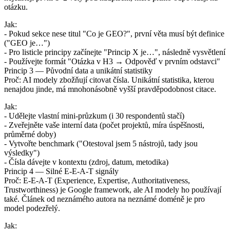
otázku.
Jak:
- Pokud sekce nese titul "Co je GEO?", první věta musí být definice
("GEO je…")
- Pro listicle principy začínejte "Princip X je…", následně vysvětlení
- Používejte formát "Otázka v H3 → Odpověď v prvním odstavci"
Princip 3 — Původní data a unikátní statistiky
Proč: AI modely zbožňují citovat čísla. Unikátní statistika, kterou
nenajdou jinde, má mnohonásobně vyšší pravděpodobnost citace.
Jak:
- Udělejte vlastní mini-průzkum (i 30 respondentů stačí)
- Zveřejněte vaše interní data (počet projektů, míra úspěšnosti,
průměrné doby)
- Vytvořte benchmark ("Otestoval jsem 5 nástrojů, tady jsou
výsledky")
- Čísla dávejte v kontextu (zdroj, datum, metodika)
Princip 4 — Silné E-E-A-T signály
Proč: E-E-A-T (Experience, Expertise, Authoritativeness,
Trustworthiness) je Google framework, ale AI modely ho používají
také. Článek od neznámého autora na neznámé doméně je pro
model podezřelý.
Jak: