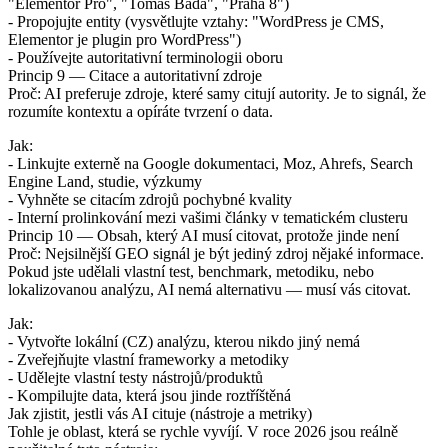
"Elementor Pro", "Tomáš Bada", "Praha 8")
- Propojujte entity (vysvětlujte vztahy: "WordPress je CMS,
Elementor je plugin pro WordPress")
- Používejte autoritativní terminologii oboru
Princip 9 — Citace a autoritativní zdroje
Proč: AI preferuje zdroje, které samy citují autority. Je to signál, že
rozumíte kontextu a opíráte tvrzení o data.
Jak:
- Linkujte externě na Google dokumentaci, Moz, Ahrefs, Search
Engine Land, studie, výzkumy
- Vyhněte se citacím zdrojů pochybné kvality
- Interní prolinkování mezi vašimi články v tematickém clusteru
Princip 10 — Obsah, který AI musí citovat, protože jinde není
Proč: Nejsilnější GEO signál je být jediný zdroj nějaké informace.
Pokud jste udělali vlastní test, benchmark, metodiku, nebo
lokalizovanou analýzu, AI nemá alternativu — musí vás citovat.
Jak:
- Vytvořte lokální (CZ) analýzu, kterou nikdo jiný nemá
- Zveřejňujte vlastní frameworky a metodiky
- Udělejte vlastní testy nástrojů/produktů
- Kompilujte data, která jsou jinde roztříštěná
Jak zjistit, jestli vás AI cituje (nástroje a metriky)
Tohle je oblast, která se rychle vyvíjí. V roce 2026 jsou reálně