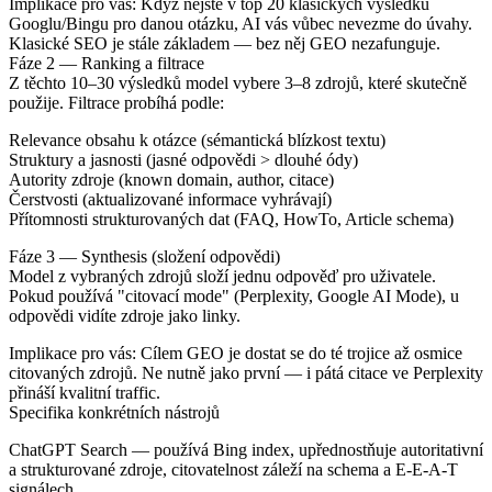
Implikace pro vás: Když nejste v top 20 klasických výsledků
Googlu/Bingu pro danou otázku, AI vás vůbec nevezme do úvahy.
Klasické SEO je stále základem — bez něj GEO nezafunguje.
Fáze 2 — Ranking a filtrace
Z těchto 10–30 výsledků model vybere 3–8 zdrojů, které skutečně
použije. Filtrace probíhá podle:
Relevance obsahu k otázce (sémantická blízkost textu)
Struktury a jasnosti (jasné odpovědi > dlouhé ódy)
Autority zdroje (known domain, author, citace)
Čerstvosti (aktualizované informace vyhrávají)
Přítomnosti strukturovaných dat (FAQ, HowTo, Article schema)
Fáze 3 — Synthesis (složení odpovědi)
Model z vybraných zdrojů složí jednu odpověď pro uživatele.
Pokud používá "citovací mode" (Perplexity, Google AI Mode), u
odpovědi vidíte zdroje jako linky.
Implikace pro vás: Cílem GEO je dostat se do té trojice až osmice
citovaných zdrojů. Ne nutně jako první — i pátá citace ve Perplexity
přináší kvalitní traffic.
Specifika konkrétních nástrojů
ChatGPT Search — používá Bing index, upřednostňuje autoritativní
a strukturované zdroje, citovatelnost záleží na schema a E-E-A-T
signálech.