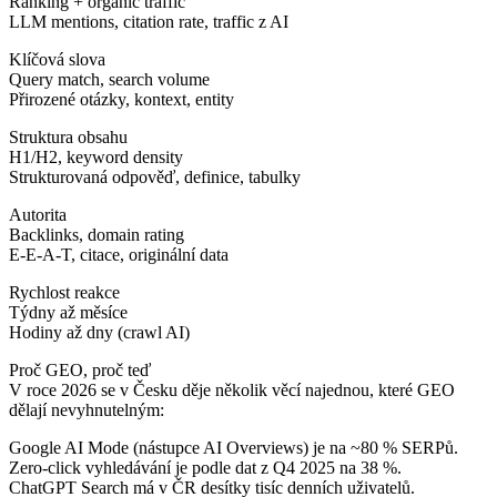
Ranking + organic traffic
LLM mentions, citation rate, traffic z AI
Klíčová slova
Query match, search volume
Přirozené otázky, kontext, entity
Struktura obsahu
H1/H2, keyword density
Strukturovaná odpověď, definice, tabulky
Autorita
Backlinks, domain rating
E-E-A-T, citace, originální data
Rychlost reakce
Týdny až měsíce
Hodiny až dny (crawl AI)
Proč GEO, proč teď
V roce 2026 se v Česku děje několik věcí najednou, které GEO
dělají nevyhnutelným:
Google AI Mode (nástupce AI Overviews) je na ~80 % SERPů.
Zero-click vyhledávání je podle dat z Q4 2025 na 38 %.
ChatGPT Search má v ČR desítky tisíc denních uživatelů.