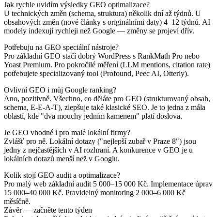
Jak rychle uvidím výsledky GEO optimalizace?
U technických změn (schema, struktura) několik dní až týdnů. U
obsahových změn (nové články s originálními daty) 4–12 týdnů. AI
modely indexují rychleji než Google — změny se projeví dřív.
Potřebuju na GEO speciální nástroje?
Pro základní GEO stačí dobrý WordPress s RankMath Pro nebo
Yoast Premium. Pro pokročilé měření (LLM mentions, citation rate)
potřebujete specializovaný tool (Profound, Peec AI, Otterly).
Ovlivní GEO i můj Google ranking?
Ano, pozitivně. Všechno, co děláte pro GEO (strukturovaný obsah,
schema, E-E-A-T), zlepšuje také klasické SEO. Je to jedna z mála
oblastí, kde "dva mouchy jedním kamenem" platí doslova.
Je GEO vhodné i pro malé lokální firmy?
Zvlášť pro ně. Lokální dotazy ("nejlepší zubař v Praze 8") jsou
jedny z nejčastějších v AI rozhraní. A konkurence v GEO je u
lokálních dotazů menší než v Googlu.
Kolik stojí GEO audit a optimalizace?
Pro malý web základní audit 5 000–15 000 Kč. Implementace úprav
15 000–40 000 Kč. Pravidelný monitoring 2 000–6 000 Kč
měsíčně.
Závěr — začněte tento týden