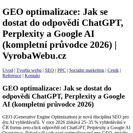
GEO optimalizace: Jak se
dostat do odpovědí ChatGPT,
Perplexity a Google AI
(kompletní průvodce 2026) |
VyrobaWebu.cz
Uvod
|
Tvorba webu
|
SEO
|
PPC
|
Socialni marketing
|
Cenik
|
Reference
|
Kontakt
GEO optimalizace: Jak se dostat do
odpovědí ChatGPT, Perplexity a Google
AI (kompletní průvodce 2026)
GEO (Generative Engine Optimization) je nová disciplína SEO pro
éru AI vyhledávačů. V roce 2026 získává 25–35 % vyhledávání v
ČR formu zero-click odpovědí od ChatGPT, Perplexity a Google AI
Overviews. Pokud váš web není optimalizovaný pro GEO, ztrácíte