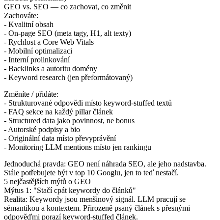
GEO vs. SEO — co zachovat, co změnit
Zachováte:
- Kvalitní obsah
- On-page SEO (meta tagy, H1, alt texty)
- Rychlost a Core Web Vitals
- Mobilní optimalizaci
- Interní prolinkování
- Backlinks a autoritu domény
- Keyword research (jen přeformátovaný)
Změníte / přidáte:
- Strukturované odpovědi místo keyword-stuffed textů
- FAQ sekce na každý pillar článek
- Structured data jako povinnost, ne bonus
- Autorské podpisy a bio
- Originální data místo převyprávění
- Monitoring LLM mentions místo jen rankingu
Jednoduchá pravda: GEO není náhrada SEO, ale jeho nadstavba.
Stále potřebujete být v top 10 Googlu, jen to teď nestačí.
5 nejčastějších mýtů o GEO
Mýtus 1: "Stačí cpát keywordy do článků"
Realita: Keywordy jsou menšinový signál. LLM pracují se
sémantikou a kontextem. Přirozeně psaný článek s přesnými
odpověďmi porazí keyword-stuffed článek.