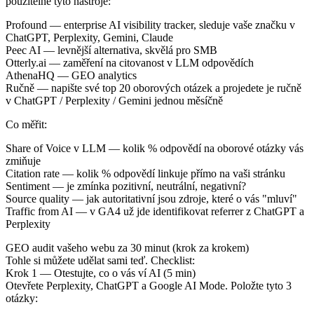
použitelné tyto nástroje:
Profound — enterprise AI visibility tracker, sleduje vaše značku v
ChatGPT, Perplexity, Gemini, Claude
Peec AI — levnější alternativa, skvělá pro SMB
Otterly.ai — zaměření na citovanost v LLM odpovědích
AthenaHQ — GEO analytics
Ručně — napište své top 20 oborových otázek a projedete je ručně
v ChatGPT / Perplexity / Gemini jednou měsíčně
Co měřit:
Share of Voice v LLM — kolik % odpovědí na oborové otázky vás
zmiňuje
Citation rate — kolik % odpovědí linkuje přímo na vaši stránku
Sentiment — je zmínka pozitivní, neutrální, negativní?
Source quality — jak autoritativní jsou zdroje, které o vás "mluví"
Traffic from AI — v GA4 už jde identifikovat referrer z ChatGPT a
Perplexity
GEO audit vašeho webu za 30 minut (krok za krokem)
Tohle si můžete udělat sami teď. Checklist:
Krok 1 — Otestujte, co o vás ví AI (5 min)
Otevřete Perplexity, ChatGPT a Google AI Mode. Položte tyto 3
otázky: