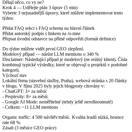
Dělají něco, co vy ne?
Krok 4 — Udělejte plán 3 úprav (5 min)
Vyberte 3 nejsnadnější úpravy, které můžete implementovat tento
týden:
Přidat FAQ sekci s FAQ schema na hlavní článek
Přidat autorský podpis s linkem na /o-mne
Přepsat úvodní odstavce na přímé odpovědi (formát definice)
Do týdne můžete vidět první GEO zlepšení.
Modelový případ — nárůst LLM mentions o 340 %
Disclaimer: Následující případ je modelový (ne reálný klient). Čísla
kombinují typické výsledky, které se objevují u projektů v podobné
kategorii.
Výchozí stav
Lokální firma (stavební služby, Praha), webová stránka s 20 články
v blogu. V říjnu 2025 byly jejich blogposty citovány v:
- ChatGPT: 3× za měsíc
- Perplexity: 8× za měsíc
- Google AI Mode: neměřitelné (tehdy ještě nerollnoutnuté)
- Celkem: ~11 LLM mentions
Organic traffic: 4 500 návštěv/měsíc. Kvalita leadů nízká, bounce
rate 68 %.
Zásah (3 měsíce GEO práce)