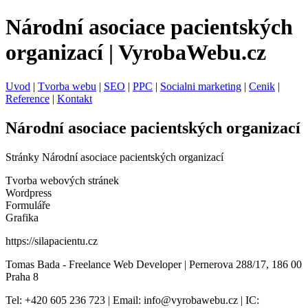
Národní asociace pacientských
organizací | VyrobaWebu.cz
Uvod
|
Tvorba webu
|
SEO
|
PPC
|
Socialni marketing
|
Cenik
|
Reference
|
Kontakt
Národní asociace pacientských organizací
Stránky Národní asociace pacientských organizací
Tvorba webových stránek
Wordpress
Formuláře
Grafika
https://silapacientu.cz
Tomas Bada - Freelance Web Developer | Pernerova 288/17, 186 00
Praha 8
Tel: +420 605 236 723 | Email: info@vyrobawebu.cz | IC: