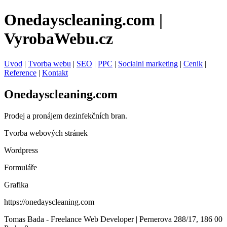
Onedayscleaning.com |
VyrobaWebu.cz
Uvod
|
Tvorba webu
|
SEO
|
PPC
|
Socialni marketing
|
Cenik
|
Reference
|
Kontakt
Onedayscleaning.com
Prodej a pronájem dezinfekčních bran.
Tvorba webových stránek
Wordpress
Formuláře
Grafika
https://onedayscleaning.com
Tomas Bada - Freelance Web Developer | Pernerova 288/17, 186 00