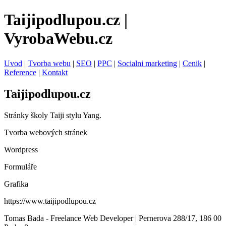
Taijipodlupou.cz |
VyrobaWebu.cz
Uvod
|
Tvorba webu
|
SEO
|
PPC
|
Socialni marketing
|
Cenik
|
Reference
|
Kontakt
Taijipodlupou.cz
Stránky školy Taiji stylu Yang.
Tvorba webových stránek
Wordpress
Formuláře
Grafika
https://www.taijipodlupou.cz
Tomas Bada - Freelance Web Developer | Pernerova 288/17, 186 00